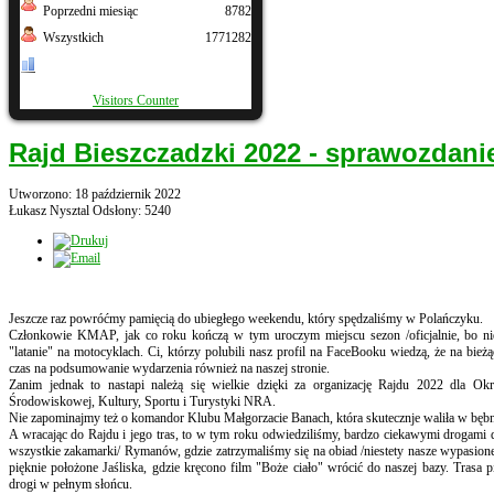
Poprzedni miesiąc
8782
Wszystkich
1771282
Visitors Counter
Rajd Bieszczadzki 2022 - sprawozdani
Utworzono: 18 październik 2022
Łukasz Nysztal
Odsłony: 5240
Jeszcze raz powróćmy pamięcią do ubiegłego weekendu, który spędzaliśmy w Polańczyku.
Członkowie KMAP, jak co roku kończą w tym uroczym miejscu sezon /oficjalnie, bo niek
"latanie" na motocyklach. Ci, którzy polubili nasz profil na FaceBooku wiedzą, że na bie
czas na podsumowanie wydarzenia również na naszej stronie.
Zanim jednak to nastapi należą się wielkie dzięki za organizację Rajdu 2022 dla O
Środowiskowej, Kultury, Sportu i Turystyki NRA.
Nie zapominajmy też o komandor Klubu Małgorzacie Banach, która skutecznje waliła w bębny
A wracając do Rajdu i jego tras, to w tym roku odwiedziliśmy, bardzo ciekawymi drogami
wszystkie zakamarki/ Rymanów, gdzie zatrzymaliśmy się na obiad /niestety nasze wypasione 
pięknie położone Jaśliska, gdzie kręcono film "Boże ciało" wrócić do naszej bazy. Trasa p
drogi w pełnym słońcu.