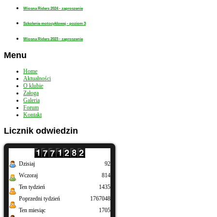
Wiosna Riders 2024 - zaproszenie
Szkolenie motocyklowej - poziom 3
Wiosna Riders 2023 - zaproszenie
Menu
Home
Aktualności
O klubie
Załoga
Galeria
Forum
Kontakt
Licznik
odwiedzin
Dzisiaj
92
Wczoraj
814
Ten tydzień
1435
Poprzedni tydzień
1767048
Ten miesiąc
1705