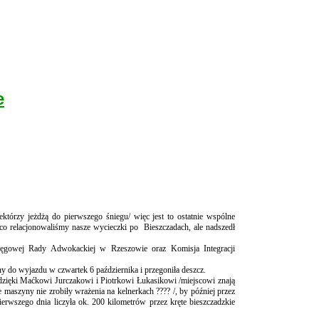
e
tórzy jeżdżą do pierwszego śniegu/ więc jest to ostatnie wspólne
żąco relacjonowaliśmy nasze wycieczki po Bieszczadach, ale nadszedł
kręgowej Rady Adwokackiej w Rzeszowie oraz Komisja Integracji
 do wyjazdu w czwartek 6 października i przegoniła deszcz.
 dzięki Maćkowi Jurczakowi i Piotrkowi Łukasikowi /miejscowi znają
maszyny nie zrobiły wrażenia na kelnerkach ???? /, by później przez
ierwszego dnia liczyła ok. 200 kilometrów przez kręte bieszczadzkie