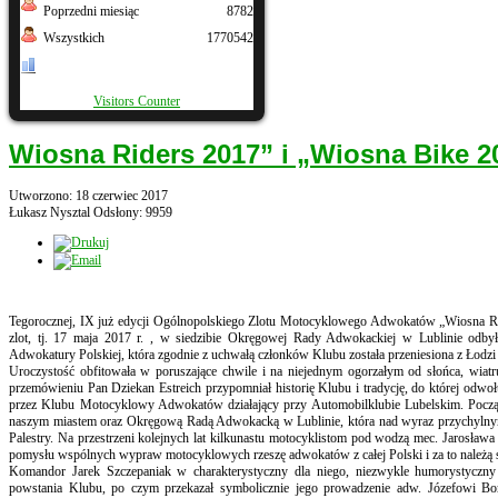
Poprzedni miesiąc
8782
Wszystkich
1770542
Visitors Counter
Wiosna Riders 2017” i „Wiosna Bike 2
Utworzono: 18 czerwiec 2017
Łukasz Nysztal
Odsłony: 9959
Tegorocznej, IX już edycji Ogólnopolskiego Zlotu Motocyklowego Adwokatów „Wiosna R
zlot, tj. 17 maja 2017 r. , w siedzibie Okręgowej Rady Adwokackiej w Lublinie odby
Adwokatury Polskiej, która zgodnie z uchwałą członków Klubu została przeniesiona z Łodzi
Uroczystość obfitowała w poruszające chwile i na niejednym ogorzałym od słońca, wiatr
przemówieniu Pan Dziekan Estreich przypomniał historię Klubu i tradycję, do której o
przez Klubu Motocyklowy Adwokatów działający przy Automobilklubie Lubelskim. Począt
naszym miastem oraz Okręgową Radą Adwokacką w Lublinie, która nad wyraz przychylny
Palestry. Na przestrzeni kolejnych lat kilkunastu motocyklistom pod wodzą mec. Jarosława
pomysłu wspólnych wypraw motocyklowych rzeszę adwokatów z całej Polski i za to należą 
Komandor Jarek Szczepaniak w charakterystyczny dla niego, niezwykle humorystyczny 
powstania Klubu, po czym przekazał symbolicznie jego prowadzenie adw. Józefowi Bo