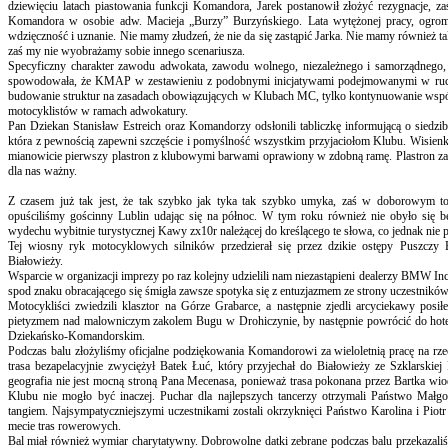
dziewięciu latach piastowania funkcji Komandora, Jarek postanowił złożyć rezygnacje,
Komandora w osobie adw. Macieja „Burzy” Burzyńskiego. Lata wytężonej pracy, ogro
wdzięczność i uznanie. Nie mamy złudzeń, że nie da się zastąpić Jarka. Nie mamy również 
zaś my nie wyobrażamy sobie innego scenariusza.
Specyficzny charakter zawodu adwokata, zawodu wolnego, niezależnego i samorządnego, a
spowodowała, że KMAP w zestawieniu z podobnymi inicjatywami podejmowanymi w ruchu
budowanie struktur na zasadach obowiązujących w Klubach MC, tylko kontynuowanie wspól
motocyklistów w ramach adwokatury.
Pan Dziekan Stanisław Estreich oraz Komandorzy odsłonili tabliczkę informującą o siedzi
która z pewnością zapewni szczęście i pomyślność wszystkim przyjaciołom Klubu. Wisienkę
mianowicie pierwszy plastron z klubowymi barwami oprawiony w zdobną ramę. Plastron zaw
dla nas ważny.
Z czasem już tak jest, że tak szybko jak tyka tak szybko umyka, zaś w doborowym t
opuściliśmy gościnny Lublin udając się na północ. W tym roku również nie obyło się 
wydechu wybitnie turystycznej Kawy zx10r należącej do kreślącego te słowa, co jednak nie p
Tej wiosny ryk motocyklowych silników przedzierał się przez dzikie ostępy Puszczy 
Białowieży.
Wsparcie w organizacji imprezy po raz kolejny udzielili nam niezastąpieni dealerzy BMW I
spod znaku obracającego się śmigła zawsze spotyka się z entuzjazmem ze strony uczestników 
Motocykliści zwiedzili klasztor na Górze Grabarce, a następnie zjedli arcyciekawy pos
pietyzmem nad malowniczym zakolem Bugu w Drohiczynie, by następnie powrócić do hotel
Dziekańsko-Komandorskim.
Podczas balu złożyliśmy oficjalne podziękowania Komandorowi za wieloletnią pracę na rze
trasa bezapelacyjnie zwyciężył Batek Łuć, który przyjechał do Białowieży ze Szklarskie
geografia nie jest mocną stroną Pana Mecenasa, ponieważ trasa pokonana przez Bartka wi
Klubu nie mogło być inaczej. Puchar dla najlepszych tancerzy otrzymali Państwo Małgo
tangiem. Najsympatyczniejszymi uczestnikami zostali okrzyknięci Państwo Karolina i Piot
mecie tras rowerowych.
Bal miał również wymiar charytatywny. Dobrowolne datki zebrane podczas balu przekazali