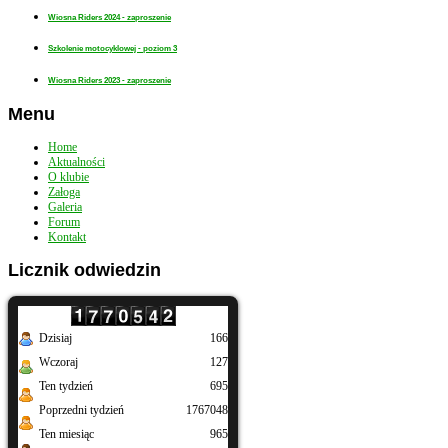
Wiosna Riders 2024 - zaproszenie
Szkolenie motocyklowej - poziom 3
Wiosna Riders 2023 - zaproszenie
Menu
Home
Aktualności
O klubie
Załoga
Galeria
Forum
Kontakt
Licznik
odwiedzin
Dzisiaj
166
Wczoraj
127
Ten tydzień
695
Poprzedni tydzień
1767048
Ten miesiąc
965